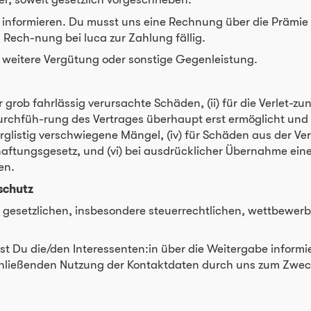
e informieren. Du musst uns eine Rechnung über die Prämie 
ch-nung bei luca zur Zahlung fällig.
e weitere Vergütung oder sonstige Gegenleistung.
r grob fahrlässig verursachte Schäden, (ii) für die Verlet-zu
urchfüh-rung des Vertrages überhaupt erst ermöglicht und 
r arglistig verschwiegene Mängel, (iv) für Schäden aus der V
ftungsgesetz, und (vi) bei ausdrücklicher Übernahme eine
en.
schutz
igen gesetzlichen, insbesondere steuerrechtlichen, wettbewe
 Du die/den Interessenten:in über die Weitergabe informie
nschließenden Nutzung der Kontaktdaten durch uns zum Zwe