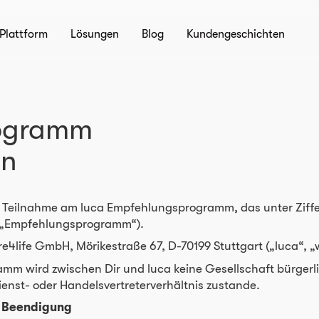
Plattform
Lösungen
Blog
Kundengeschichten
rogramm
en
ie Teilnahme am luca Empfehlungsprogramm, das unter Zif
(„Empfehlungsprogramm“).
4life GmbH, Mörikestraße 67, D-70199 Stuttgart („luca“, „
m wird zwischen Dir und luca keine Gesellschaft bürgerli
enst- oder Handelsvertreterverhältnis zustande.
| Beendigung